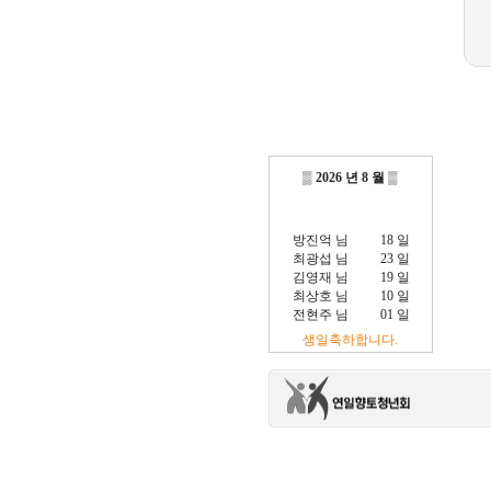
▒
2026 년 8 월
▒
방진억 님
18 일
최광섭 님
23 일
김영재 님
19 일
최상호 님
10 일
전현주 님
01 일
이충훈 님
09 일
생일축하합니다.
정충교 님
17 일